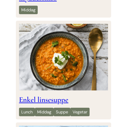
Middag
Enkel linsesuppe
Lunch
Middag
Suppe
Vegetar