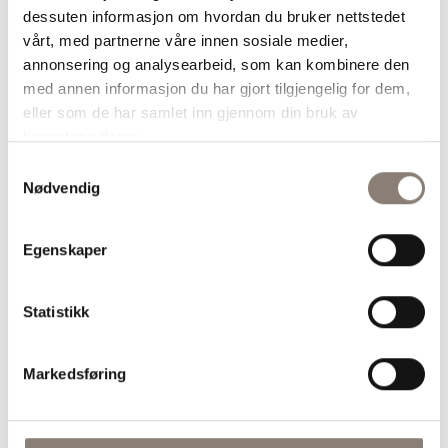
dessuten informasjon om hvordan du bruker nettstedet
vårt, med partnerne våre innen sosiale medier,
annonsering og analysearbeid, som kan kombinere den
med annen informasjon du har gjort tilgjengelig for dem,
eller som de har samlet inn gjennom din bruk av
tjenestene deres.
Samtykkevalg
Nødvendig
Hvite bønner i kremet kraft
Egenskaper
Lunch
Middag
Tilbehør
Vegetar
Statistikk
Markedsføring