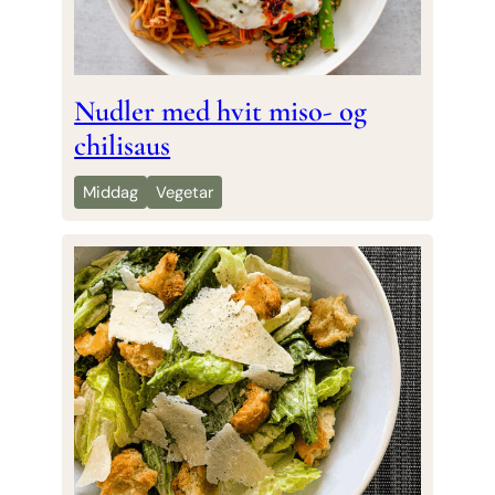
Nudler med hvit miso- og
chilisaus
Middag
Vegetar