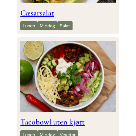
Cæsarsalat
Lunch
Middag
Salat
Tacobowl uten kjøtt
Lunch
Middag
Vegetar