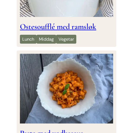
Ostesoufflé med ramsløk
Lunch
Middag
Vegetar