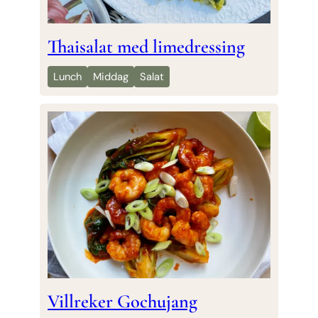
Thaisalat med limedressing
Lunch
Middag
Salat
Villreker Gochujang