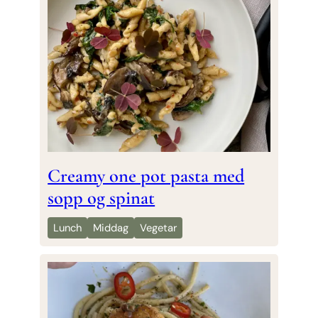
Creamy one pot pasta med
sopp og spinat
Lunch
Middag
Vegetar