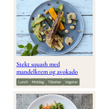
Stekt squash med
mandelkrem og avokado
Lunch
Middag
Tilbehør
Vegetar