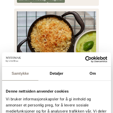
Samtykke
Detaljer
Om
Mac and cheese med
brokkolisuppe
Denne nettsiden anvender cookies
Middag
Suppe
Vegetar
Vi bruker informasjonskapsler for å gi innhold og
annonser et personlig preg, for å levere sosiale
mediefunksjoner og for å analysere trafikken vår. Vi deler