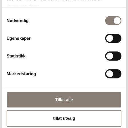
tjenestene deres.
Samtykkevalg
2 ss jasminris, ukokt (halvparten til
Nødvendig
dressingen, resten drysses over
salaten)
Egenskaper
Statistikk
Print
Fremgangsmåte
Markedsføring
Rist riskornene i tørr panne til de
er gyllenbrune. Tilsett
chilipulver/chiliflak det siste
Tillat alle
minuttet
Avkjøl og knus ris og chilipulver
tillat utvalg
fint i morter eller i en