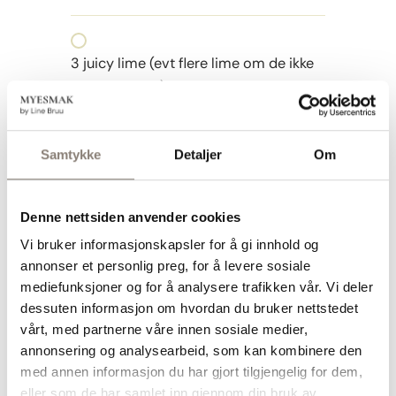
3 juicy lime (evt flere lime om de ikke
er saftige nok)
2 ss Akasiehonning eller lønnesirup
Samtykke
Detaljer
Om
3 ss god fiskesaus
Denne nettsiden anvender cookies
Vi bruker informasjonskapsler for å gi innhold og
1 ts chiliflak el chilipulver (evt 1/2 ts-
annonser et personlig preg, for å levere sosiale
smak til)
mediefunksjoner og for å analysere trafikken vår. Vi deler
dessuten informasjon om hvordan du bruker nettstedet
1 ss ingefær, revet
vårt, med partnerne våre innen sosiale medier,
annonsering og analysearbeid, som kan kombinere den
med annen informasjon du har gjort tilgjengelig for dem,
1 hvitløksfedd, revet
eller som de har samlet inn gjennom din bruk av