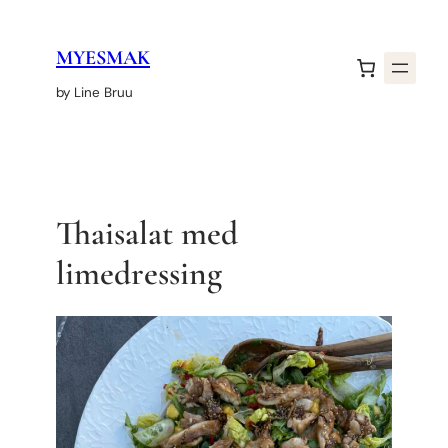
Hopp
til
MYESMAK
innhold
by Line Bruu
Thaisalat med
limedressing