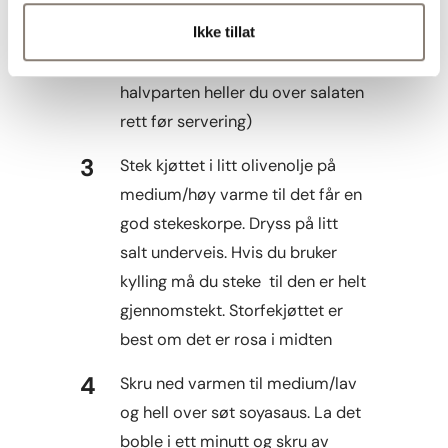
krydderkvern om du har. Bland
Ikke tillat
halvparten av pulveret i
dressingen (den andre
halvparten heller du over salaten
rett før servering)
Stek kjøttet i litt olivenolje på
medium/høy varme til det får en
god stekeskorpe. Dryss på litt
salt underveis. Hvis du bruker
kylling må du steke til den er helt
gjennomstekt. Storfekjøttet er
best om det er rosa i midten
Skru ned varmen til medium/lav
og hell over søt soyasaus. La det
boble i ett minutt og skru av