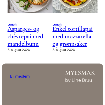
Lunch
Lunch
Asparges- og
Enkel tortillapai
chèvrepai med
med mozzarella
mandelbunn
og grønnsaker
5. august 2026
3. august 2026
MYESMAK
Bli medlem
by Line Bruu