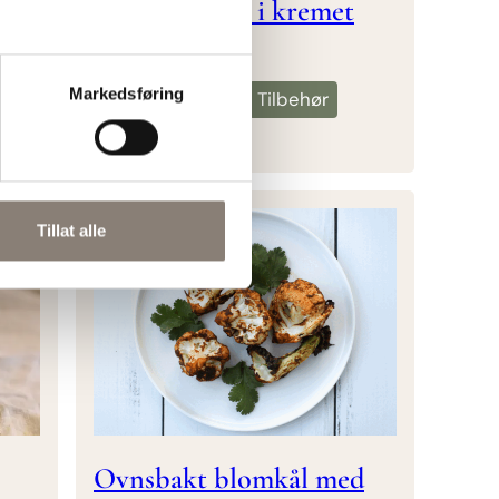
net
Hvite bønner i kremet
kraft
Markedsføring
Lunch
Middag
Tilbehør
Vegetar
Tillat alle
Ovnsbakt blomkål med