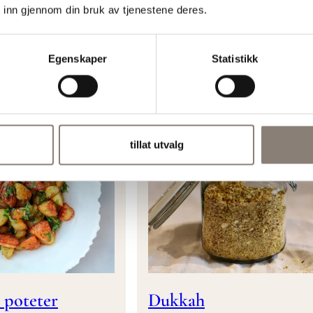
t med
Bakt søtpotet med bru
 inn gjennom din bruk av tjenestene deres.
- og
smør
essing
Egenskaper
Statistikk
Lunch
Tilbehør
Vegetar
hør
Vegetar
tillat utvalg
 poteter
Dukkah