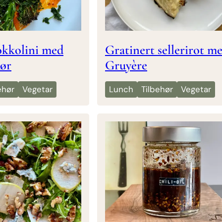
okkolini med
Gratinert sellerirot m
mør
Gruyère
ehør
Vegetar
Lunch
Tilbehør
Vegetar