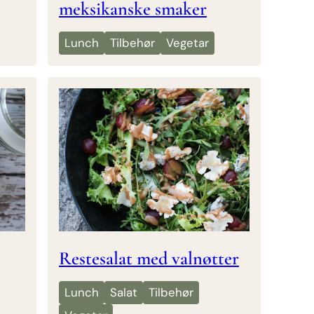
meksikanske smaker
Lunch
Tilbehør
Vegetar
Restesalat med valnøtter
Lunch
Salat
Tilbehør