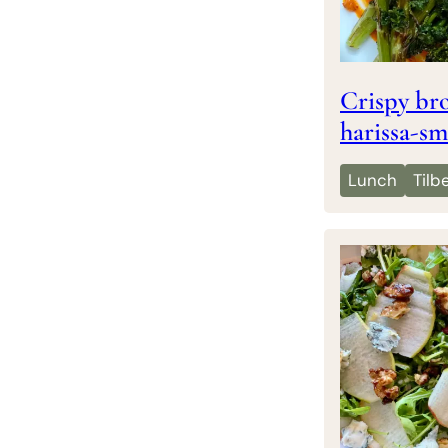
Crispy br
harissa-s
Lunch
Tilb