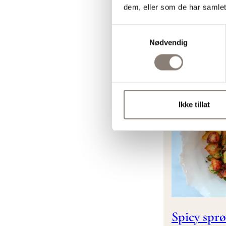
Frisk sala
dem, eller som de har samlet
koriander
Samtykkevalg
yoghurtdr
Nødvendig
Salat
Tilbe
Ikke tillat
Spicy sprø