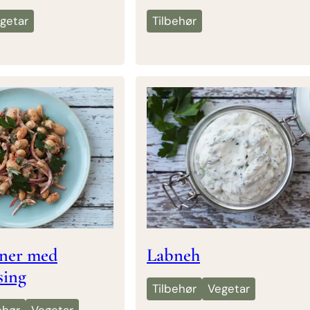
getar
Tilbehør
ner med
Labneh
sing
Tilbehør
Vegetar