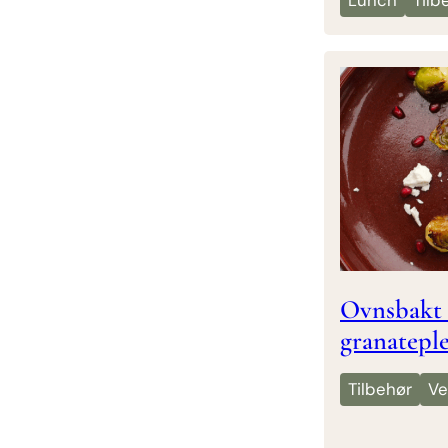
Lunch
Tilb
Ovnsbakt 
granateple
Tilbehør
Ve