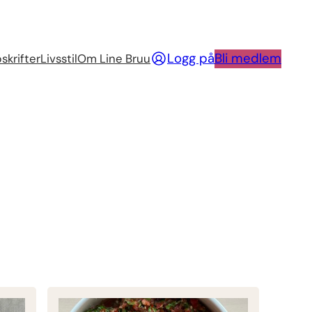
Logg på
Bli medlem
skrifter
Livsstil
Om Line Bruu