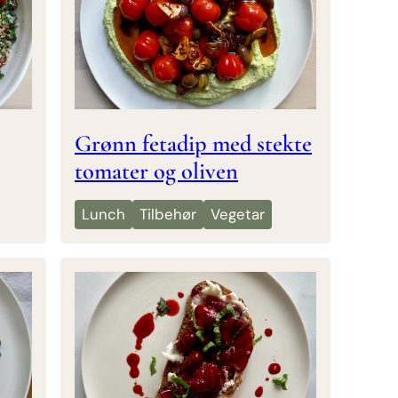
Grønn fetadip med stekte
tomater og oliven
Lunch
Tilbehør
Vegetar