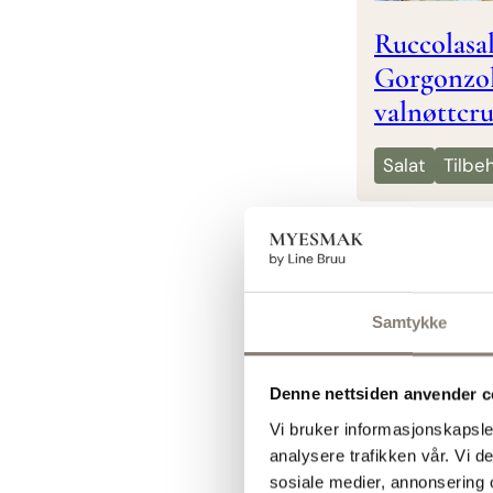
Ruccolasa
Gorgonzol
valnøttcr
Salat
Tilbe
Samtykke
Denne nettsiden anvender c
Vi bruker informasjonskapsler
analysere trafikken vår. Vi 
sosiale medier, annonsering 