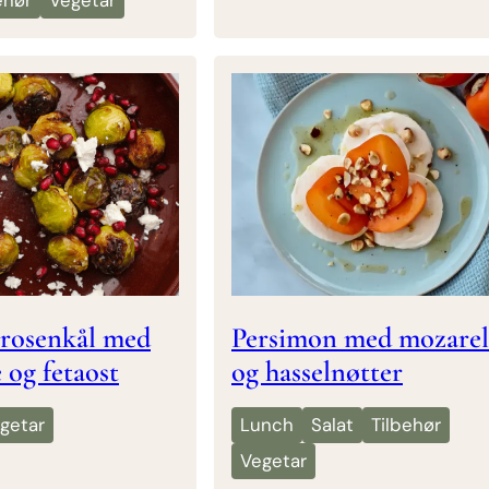
ehør
Vegetar
rosenkål med
Persimon med mozarel
 og fetaost
og hasselnøtter
getar
Lunch
Salat
Tilbehør
Vegetar