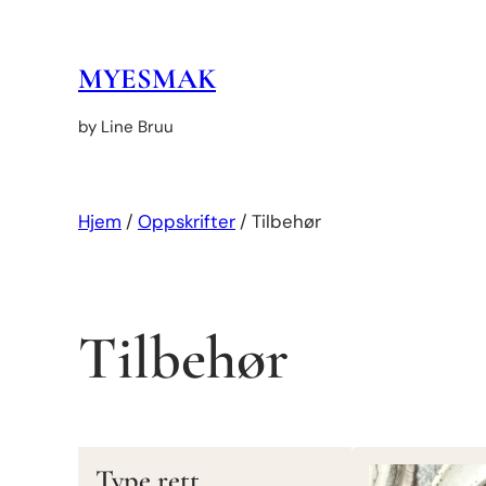
Hopp
til
MYESMAK
innhold
by Line Bruu
Hjem
/
Oppskrifter
/
Tilbehør
Tilbehør
Type rett