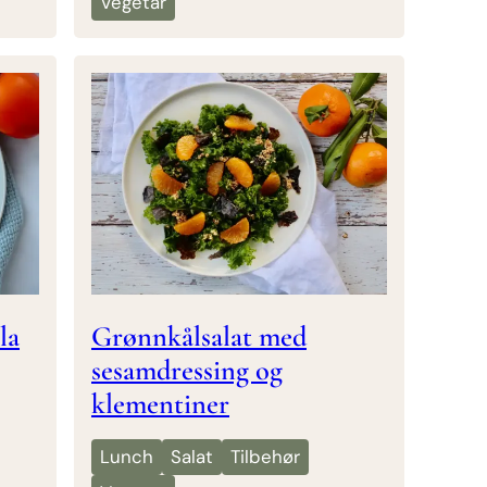
Vegetar
la
Grønnkålsalat med
sesamdressing og
klementiner
Lunch
Salat
Tilbehør