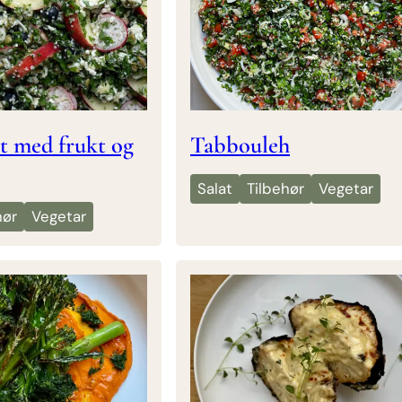
t med frukt og
Tabbouleh
Salat
Tilbehør
Vegetar
hør
Vegetar