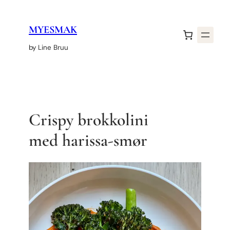
Hopp
til
MYESMAK
innhold
by Line Bruu
Crispy brokkolini
med harissa-smør