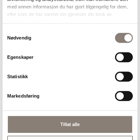
Legg blandingen i en stor form
med annen informasjon du har gjort tilgjengelig for dem,
eller som de har samlet inn gjennom din bruk av
eller på et stekebrett så alle
tjenestene deres.
bitene ligger godt spredt. Dette
Samtykkevalg
er viktig- om de ligger for tett
Nødvendig
eller oppå hverandre vil ikke
grønnsakene bli crispy. Bruk evt
Egenskaper
to fat/brett om nødvendig
Sett brokkolinien i ovnen og la
Statistikk
stå til stilkene er gjennomstekt
og de begynner å bli brune og
Markedsføring
crispy i kantene. Følg godt med,
og ikke la dem bli brent. Ta dem
ut av ovnen og skvis over 1/2
Tillat alle
lime