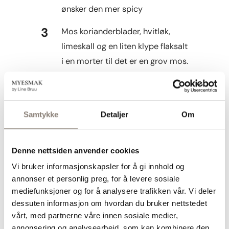
ønsker den mer spicy
Mos korianderblader, hvitløk,
limeskall og en liten klype flaksalt
i en morter til det er en grov mos.
Om du ikke har en morter kan du
hakke alt så fint du kan med kniv,
eller kjøre det raskt i en
Samtykke
Detaljer
Om
foodprocessor
Bland brokkolini (eller brokkoli)
Denne nettsiden anvender cookies
med olivenolje; bruk hendene og
Vi bruker informasjonskapsler for å gi innhold og
begynn med 1 ss olje. Bland til du
annonser et personlig preg, for å levere sosiale
kjenner at alt er godt dekket med
mediefunksjoner og for å analysere trafikken vår. Vi deler
olje, og tilsett evt litt til om det
dessuten informasjon om hvordan du bruker nettstedet
vårt, med partnerne våre innen sosiale medier,
kjennes tørt. Dryss over flaksalt
annonsering og analysearbeid, som kan kombinere den