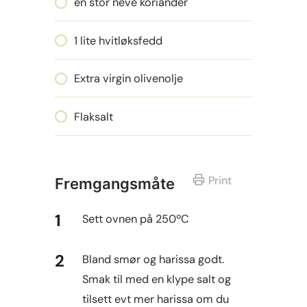
en stor neve koriander
1 lite hvitløksfedd
Extra virgin olivenolje
Flaksalt
Print
Fremgangsmåte
Sett ovnen på 250ºC
Bland smør og harissa godt.
Smak til med en klype salt og
tilsett evt mer harissa om du