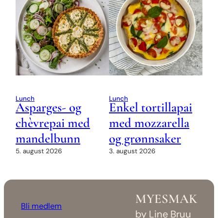
Lunch
Lunch
Asparges- og
Enkel tortillapai
chèvrepai med
med mozzarella
mandelbunn
og grønnsaker
5. august 2026
3. august 2026
MYESMAK
Bli medlem
by Line Bruu