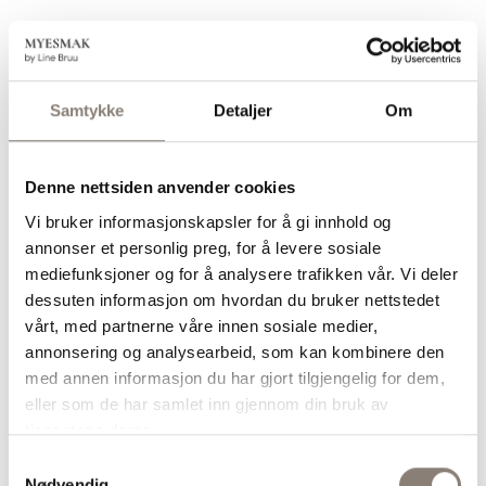
Hopp
til
MYESMAK
innhold
by Line Bruu
Samtykke
Detaljer
Om
Denne nettsiden anvender cookies
Vi bruker informasjonskapsler for å gi innhold og
Hva er plantepoeng?
annonser et personlig preg, for å levere sosiale
mediefunksjoner og for å analysere trafikken vår. Vi deler
dessuten informasjon om hvordan du bruker nettstedet
vårt, med partnerne våre innen sosiale medier,
Du vil se at jeg ofte snakker om
plantepoeng
.
annonsering og analysearbeid, som kan kombinere den
Et plantepoeng er én unik plante du spiser i løpet av
med annen informasjon du har gjort tilgjengelig for dem,
uken, for eksempel havre, brokkoli, linser, paprika,
eller som de har samlet inn gjennom din bruk av
valnøtter eller persille.
tjenestene deres.
Samtykkevalg
Jo flere ulike planter du spiser, desto større
Nødvendig