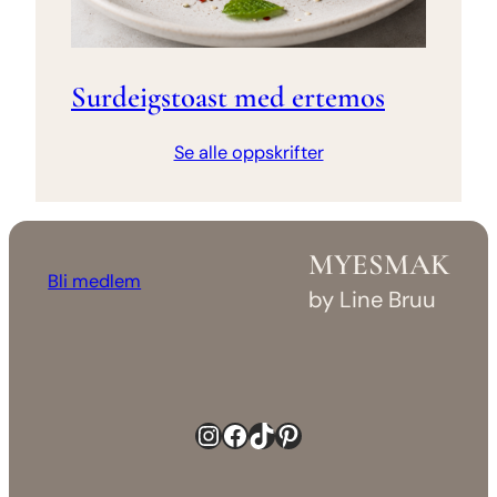
Surdeigstoast med ertemos
Se alle oppskrifter
MYESMAK
Bli medlem
by Line Bruu
Instagram
Facebook
TikTok
Pinterest