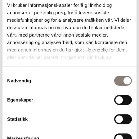
Vi bruker informasjonskapsler for å gi innhold og
annonser et personlig preg, for å levere sosiale
mediefunksjoner og for å analysere trafikken vår. Vi deler
dessuten informasjon om hvordan du bruker nettstedet
vårt, med partnerne våre innen sosiale medier,
annonsering og analysearbeid, som kan kombinere den
Smarte, søte snacks
med annen informasjon du har gjort tilgjengelig for dem,
kr
129,00
eller som de har samlet inn gjennom din bruk av
Legg i handlekurv
tjenestene deres.
Samtykkevalg
Nødvendig
Egenskaper
En kvinne blir ikke mindre med
årene. Hun blir mer av den
Statistikk
hun alltid har vært.
Markedsføring