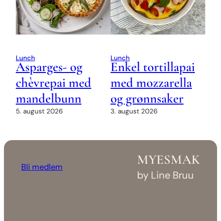
Lunch
Lunch
Asparges- og
Enkel tortillapai
chèvrepai med
med mozzarella
mandelbunn
og grønnsaker
5. august 2026
3. august 2026
MYESMAK
Bli medlem
by Line Bruu