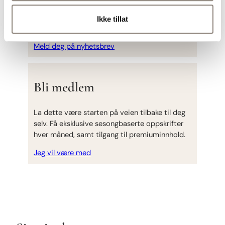
Få tilgang på nye oppskrifter først –
Ikke tillat
nyhetsbrevet er helt gratis
Meld deg på nyhetsbrev
Bli medlem
La dette være starten på veien tilbake til deg
selv. Få eksklusive sesongbaserte oppskrifter
hver måned, samt tilgang til premiuminnhold.
Jeg vil være med