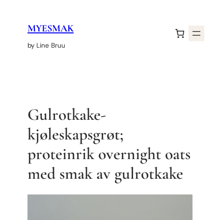
Hopp
til
MYESMAK
innhold
by Line Bruu
Gulrotkake-
kjøleskapsgrøt;
proteinrik overnight oats
med smak av gulrotkake