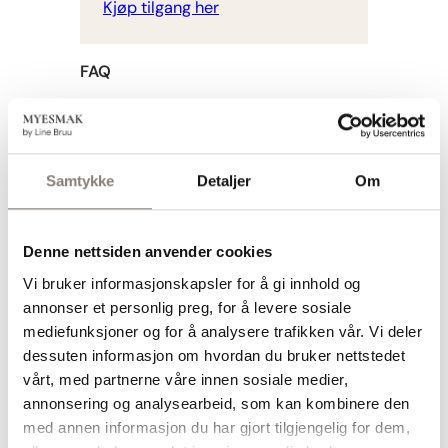
Kjøp tilgang her
FAQ
Hva er kjøleskapsgrøt?
Kjøleskapsgrøt, også kalt overnight
oats, lages ved å la havregryn trekke i
Samtykke
Detaljer
Om
væske over natten slik at grøten blir
kremet uten koking. Denne er også
tilsatt chiafrø for ekstra fiber og sunt
Denne nettsiden anvender cookies
fett.
Vi bruker informasjonskapsler for å gi innhold og
Hvorfor smaker denne grøten som
annonser et personlig preg, for å levere sosiale
gulrotkake?
mediefunksjoner og for å analysere trafikken vår. Vi deler
Kanel, ingefær, revet gulrot og
dessuten informasjon om hvordan du bruker nettstedet
hasselnøtter gir smaken og følelsen av
vårt, med partnerne våre innen sosiale medier,
klassisk gulrotkake i en sunnere
annonsering og analysearbeid, som kan kombinere den
frokostvariant.
med annen informasjon du har gjort tilgjengelig for dem,