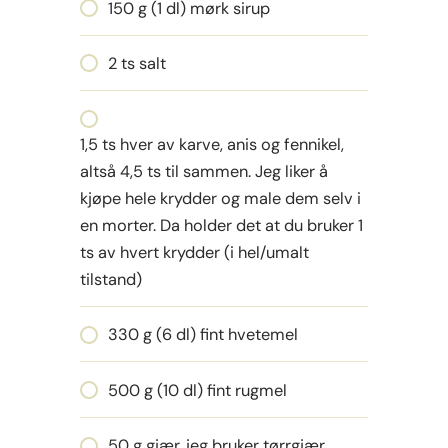
150 g (1 dl) mørk sirup
2 ts salt
1,5 ts hver av karve, anis og fennikel,
altså 4,5 ts til sammen. Jeg liker å
kjøpe hele krydder og male dem selv i
en morter. Da holder det at du bruker 1
ts av hvert krydder (i hel/umalt
tilstand)
330 g (6 dl) fint hvetemel
500 g (10 dl) fint rugmel
50 g gjær, jeg bruker tørrgjær