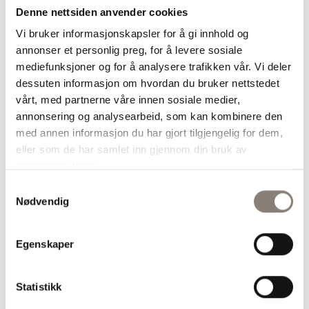
Om du bruker tørrgjær blander
Denne nettsiden anvender cookies
du den med melet, og tilsetter så
Vi bruker informasjonskapsler for å gi innhold og
væsken
annonser et personlig preg, for å levere sosiale
mediefunksjoner og for å analysere trafikken vår. Vi deler
Elt deigen i maskin i cirka 5
dessuten informasjon om hvordan du bruker nettstedet
minutter til den er smidig
vårt, med partnerne våre innen sosiale medier,
annonsering og analysearbeid, som kan kombinere den
La deigen heve et lunt sted under
med annen informasjon du har gjort tilgjengelig for dem,
kjøkkenhåndkle i 45 minutter
eller som de har samlet inn gjennom din bruk av
tjenestene deres.
Del deigen i to og form avlange
Samtykkevalg
brød. Du kan gjerne bruke
Nødvendig
brødformer
Dekk brødene med et rent
Egenskaper
håndkle eller plastfolie og la dem
etterheve i 30 minutter
Statistikk