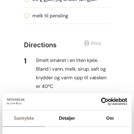
melk til pensling
Print
Directions
Smelt smøret i en liten kjele.
Bland i vann, melk, sirup, salt og
krydder og varm opp til væsken
er 40ºC
Om du bruker fersk gjær, varmer
du opp væsken til 37ºC, rører
gjæren ut i litt av væsken og
Samtykke
Detaljer
Om
tilsetter alt i det tørre.