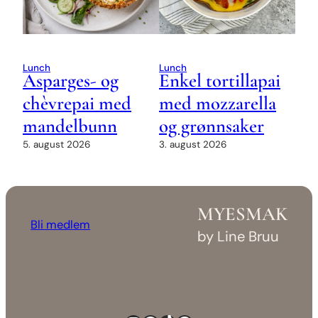
Lunch
Lunch
Asparges- og
Enkel tortillapai
chèvrepai med
med mozzarella
mandelbunn
og grønnsaker
5. august 2026
3. august 2026
MYESMAK
Bli medlem
by Line Bruu