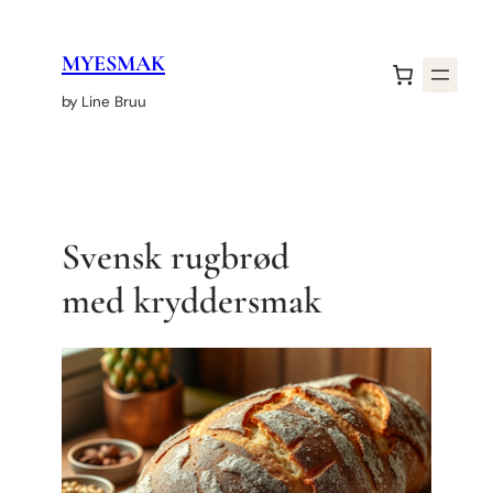
Hopp
til
MYESMAK
innhold
by Line Bruu
Svensk rugbrød
med kryddersmak