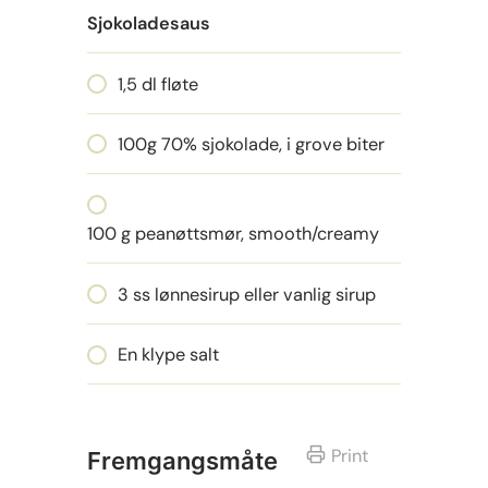
Sjokoladesaus
1,5 dl fløte
100g 70% sjokolade, i grove biter
100 g peanøttsmør, smooth/creamy
3 ss lønnesirup eller vanlig sirup
En klype salt
Print
Fremgangsmåte