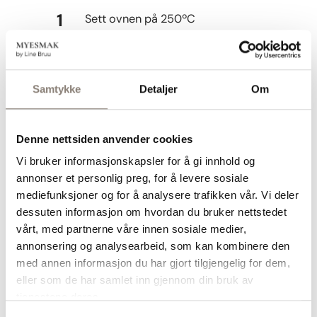
Sett ovnen på 250ºC
Legg bananene på et
bakepapirkledd stekebrett eller i
Samtykke
Detaljer
Om
en form. Skjær gjennom skallet
på bananene- på langs- fra topp
Denne nettsiden anvender cookies
til bunn, og klem litt på dem så
Vi bruker informasjonskapsler for å gi innhold og
de åpner seg og innmaten titter
annonser et personlig preg, for å levere sosiale
litt frem
mediefunksjoner og for å analysere trafikken vår. Vi deler
dessuten informasjon om hvordan du bruker nettstedet
Hell 1 ss sirup i hver banan og
vårt, med partnerne våre innen sosiale medier,
dryss over en klype flaksalt
annonsering og analysearbeid, som kan kombinere den
med annen informasjon du har gjort tilgjengelig for dem,
Bak bananene i ovnen i 20-30
eller som de har samlet inn gjennom din bruk av
minutter til skallet er mørk brunt
tjenestene deres.
og innmaten er karamellisert.