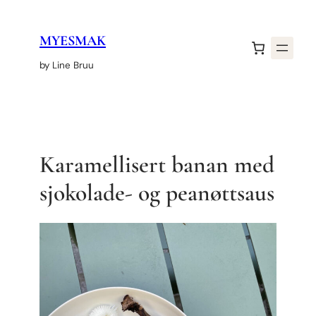
Hopp
til
MYESMAK
innhold
by Line Bruu
Karamellisert banan med
sjokolade- og peanøttsaus