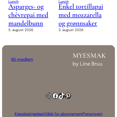
Lunch
Lunch
Asparges- og
Enkel tortillapai
chèvrepai med
med mozzarella
mandelbunn
og grønnsaker
5. august 2026
3. august 2026
MYESMAK
Bli medlem
by Line Bruu
Instagram
Facebook
TikTok
Pinterest
Kjøpsbetingelser
Vilkår for abonnement
Personvern