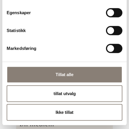
Kombinasjonen av protein, fiber og
sunt fett gir god metthet og bidrar til
Egenskaper
stabil energi gjennom formiddagen.
Kan jeg variere toppingen?
Statistikk
Ja, du kan bruke ulike nøtter, frø eller
ekstra eplebiter for å tilpasse smak og
tekstur.
Markedsføring
Bli med på nyhetsbrev
Tillat alle
Få tilgang på nye oppskrifter først –
nyhetsbrevet er helt gratis
tillat utvalg
Meld deg på nyhetsbrev
Ikke tillat
Bli medlem