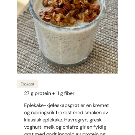
Frokost
27 g protein + 11 g fiber
Eplekake-kjøleskapsgrøt er en kremet
og næringsrik frokost med smaken av
klassisk eplekake. Havregryn, gresk
yoghurt, melk og chiafrø gir en fyldig
grøt med godt innhold av protein og