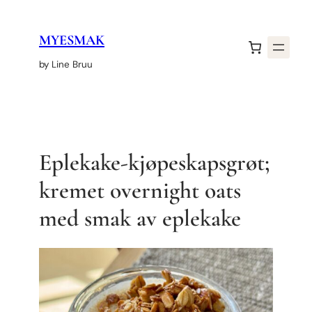
Hopp
til
MYESMAK
innhold
by Line Bruu
Eplekake-kjøpeskapsgrøt;
kremet overnight oats
med smak av eplekake