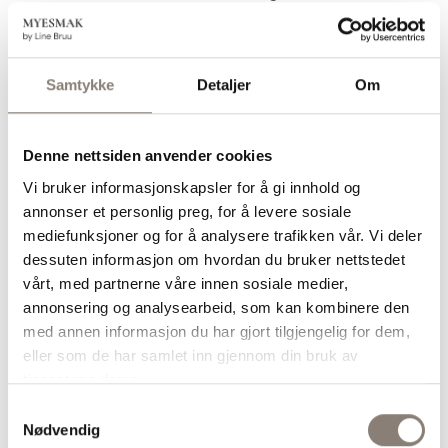
kremet uten koking.
Hvorfor smaker denne grøten som
eplekake?
Samtykke
Detaljer
Om
Kanel, muskatnøtt, vanilje og revet
eple gir den klassiske smaken av
eplekake i en sunnere frokostvariant.
Denne nettsiden anvender cookies
Vi bruker informasjonskapsler for å gi innhold og
Kan eplekake-kjøleskapsgrøt lages
annonser et personlig preg, for å levere sosiale
på forhånd?
mediefunksjoner og for å analysere trafikken vår. Vi deler
Ja, denne grøten er perfekt til food
dessuten informasjon om hvordan du bruker nettstedet
prep og kan oppbevares i kjøleskapet i
vårt, med partnerne våre innen sosiale medier,
flere dager. Om du tar det ekstra
annonsering og analysearbeid, som kan kombinere den
(anbefalte) steget med å sprøsteke
med annen informasjon du har gjort tilgjengelig for dem,
toppingen, anbefaler jeg å oppbevare
eller som de har samlet inn gjennom din bruk av
toppingen i en egen container så den
tjenestene deres.
holder seg sprø.
Samtykkevalg
Hvorfor er denne grøten mettende?
Nødvendig